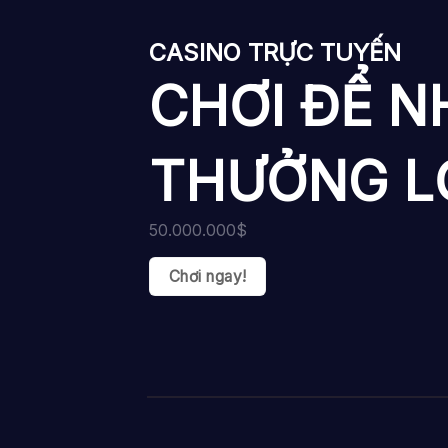
CASINO TRỰC TUYẾN
CHƠI ĐỂ N
THƯỞNG L
50.000.000$
Chơi ngay!