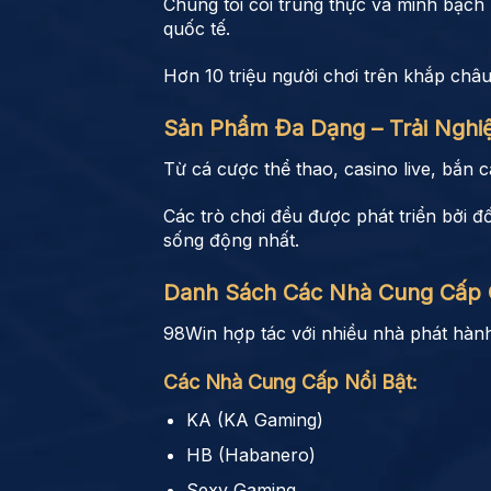
Chúng tôi coi trung thực và minh bạch 
quốc tế.
Hơn 10 triệu người chơi trên khắp châu
Sản Phẩm Đa Dạng – Trải Nghiệ
Từ cá cược thể thao, casino live, bắn 
Các trò chơi đều được phát triển bởi đ
sống động nhất.
Danh Sách Các Nhà Cung Cấp 
98Win hợp tác với nhiều nhà phát hàn
Các Nhà Cung Cấp Nổi Bật:
KA (KA Gaming)
HB (Habanero)
Sexy Gaming