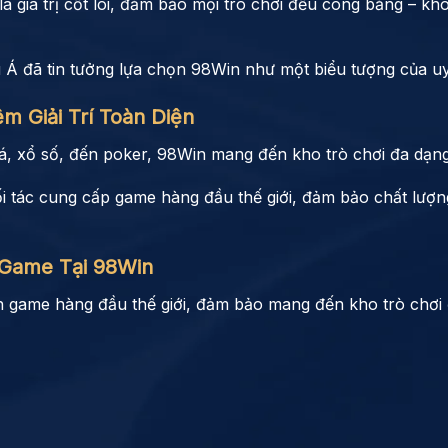
là giá trị cốt lõi, đảm bảo mọi trò chơi đều công bằng – kh
 Á đã tin tưởng lựa chọn 98Win như một biểu tượng của uy 
m Giải Trí Toàn Diện
cá, xổ số, đến poker, 98Win mang đến kho trò chơi đa dạng
ối tác cung cấp game hàng đầu thế giới, đảm bảo chất lượn
Game Tại 98Win
h game hàng đầu thế giới, đảm bảo mang đến kho trò chơi 