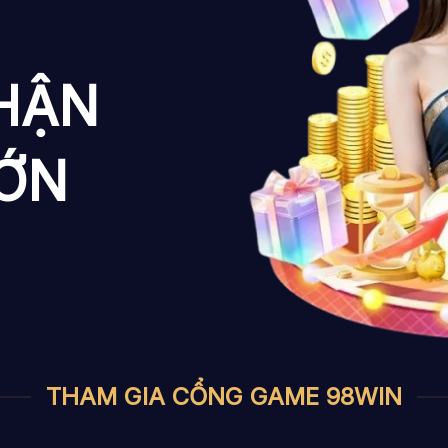
HẬN
ỚN
THAM GIA CỔNG GAME 98WIN