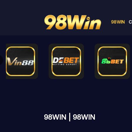
Bỏ
qua
nội
98WIN
C
dung
98WIN | 98WIN