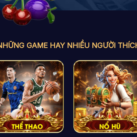
NHỮNG GAME HAY NHIỀU NGƯỜI THÍC