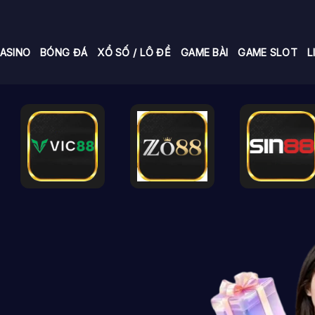
ASINO
BÓNG ĐÁ
XỔ SỐ / LÔ ĐỀ
GAME BÀI
GAME SLOT
L