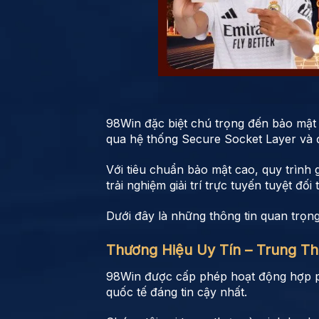
98Win đặc biệt chú trọng đến bảo mật 
qua hệ thống Secure Socket Layer và đ
Với tiêu chuẩn bảo mật cao, quy trình
trải nghiệm giải trí trực tuyến tuyệt đối
Dưới đây là những thông tin quan trọng
Thương Hiệu Uy Tín – Trung T
98Win được cấp phép hoạt động hợp ph
quốc tế đáng tin cậy nhất.