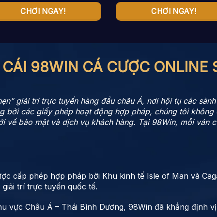
CHƠI NGAY!
CHƠI NGAY!
 CÁI 98WIN CÁ CƯỢC ONLINE 
hẹn” giải trí trực tuyến hàng đầu châu Á, nơi hội tụ các sả
 bởi các giấy phép hoạt động hợp pháp, chúng tôi không 
i về bảo mật và dịch vụ khách hàng. Tại 98Win, mỗi ván c
ược cấp phép hợp pháp bởi Khu kinh tế Isle of Man và Ca
giải trí trực tuyến quốc tế.
 khu vực Châu Á – Thái Bình Dương, 98Win đã khẳng định vị