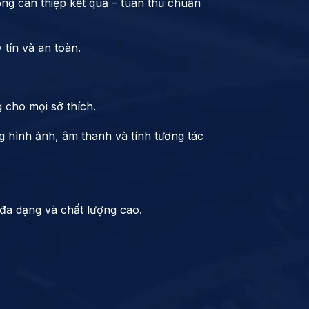
ông can thiệp kết quả – tuân thủ chuẩn
tín và an toàn.
 cho mọi sở thích.
g hình ảnh, âm thanh và tính tương tác
đa dạng và chất lượng cao.