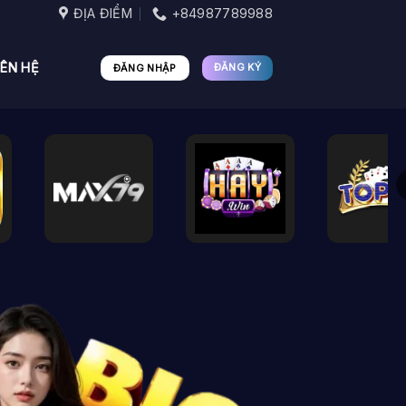
ĐỊA ĐIỂM
+84987789988
IÊN HỆ
ĐĂNG KÝ
ĐĂNG NHẬP